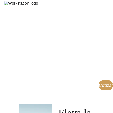
Espacios y Servicios
Sedes
Pagos
Contacto
Salas de 
Bienestar
Ideales para spa, terapias, masajes y 
estética.
Cotizar
Eleva la 