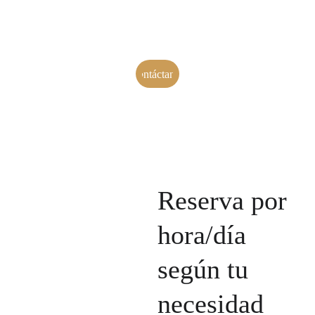
sala de 
reuniones ideal 
Contáctanos
hoy
Reserva por 
hora/día 
según tu 
necesidad