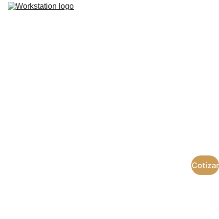
Espacios y Servicios
Sedes
Pagos
Contacto
Sala de 
Juntas
Un espacio diseñado para tus 
reuniones.
Cotizar