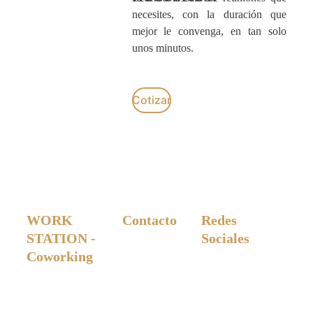
necesites, con la duración que
mejor le convenga, en tan solo
unos minutos.
Cotizar
WORK 
Contacto
Redes 
STATION - 
Sociales
312 404 79 92 
Coworking
workstationsclub
@gmail.com
Carrera 20 #8-77 - 
Yopal, Casanare, 
Colombia