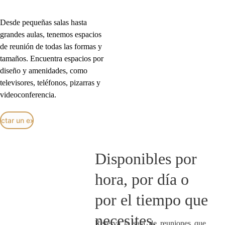
Desde pequeñas salas hasta 
grandes aulas, tenemos espacios 
de reunión de todas las formas y 
tamaños. Encuentra espacios por 
diseño y amenidades, como 
televisores, teléfonos, pizarras y 
videoconferencia.
ctar un experto
Disponibles por 
hora, por día o 
por el tiempo que 
necesites.
Reserva la sala de reuniones que